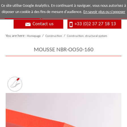
Ce site utilise Google Analytics. En continuant à naviguer, vous nous autorisez à
déposer un cookie à des fins de mesure d'audience.
En savoir plus ou s'opposer
Contact us
+33 (0)2 37 27 18 13
You are here :
Homepage
/
Construction
/
Construction, structural system
MOUSSE NBR-OO50-160