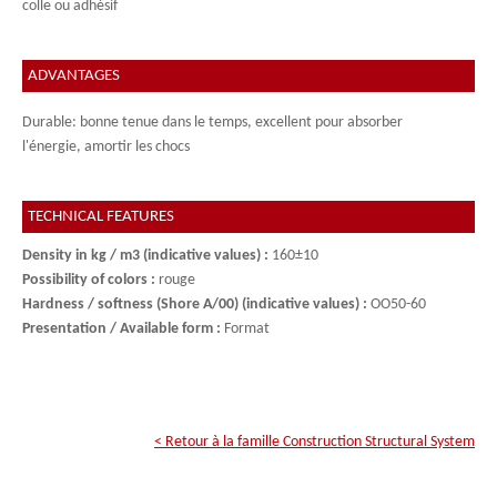
colle ou adhésif
ADVANTAGES
Durable: bonne tenue dans le temps, excellent pour absorber
l'énergie, amortir les chocs
TECHNICAL FEATURES
Density in kg / m3 (indicative values) :
160±10
Possibility of colors :
rouge
Hardness / softness (Shore A/00) (indicative values) :
OO50-60
Presentation / Available form :
Format
< Retour à la famille
Construction Structural System