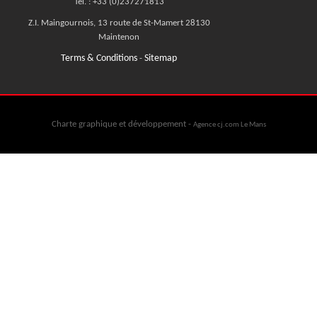
Tel. : +33 (0)237271813
Z.I. Maingournois, 13 route de St-Mamert 28130
Maintenon
Terms & Conditions
Sitemap
-
Charte graphique et développement -
Agence cj.com Le Mans