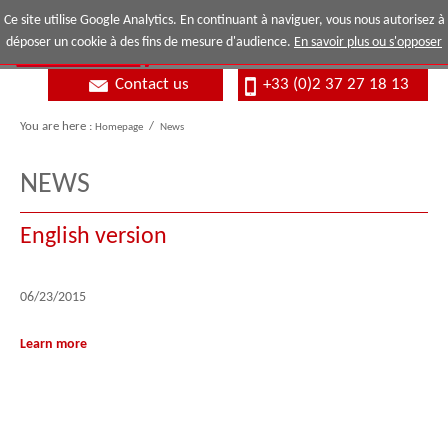
Ce site utilise Google Analytics. En continuant à naviguer, vous nous autorisez à
déposer un cookie à des fins de mesure d'audience.
En savoir plus ou s'opposer
Contact us
+33 (0)2 37 27 18 13
You are here :
Homepage
/
News
NEWS
English version
06/23/2015
Learn more