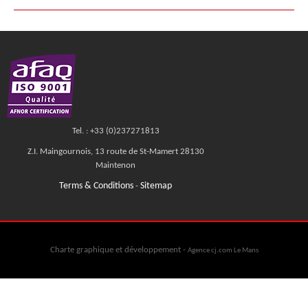
Tel. : +33 (0)237271813
Z.I. Maingournois, 13 route de St-Mamert 28130
Maintenon
Terms & Conditions
Sitemap
-
Charte graphique et développement -
Agence cj.com Le Mans