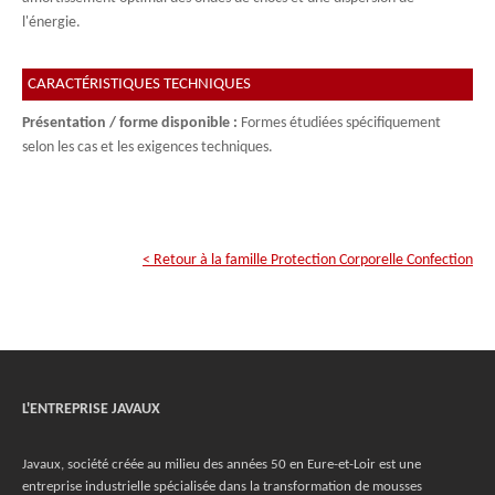
l'énergie.
CARACTÉRISTIQUES TECHNIQUES
Présentation / forme disponible :
Formes étudiées spécifiquement
selon les cas et les exigences techniques.
< Retour à la famille
Protection Corporelle Confection
L'ENTREPRISE JAVAUX
Javaux, société créée au milieu des années 50 en Eure-et-Loir est une
entreprise industrielle spécialisée dans la transformation de mousses