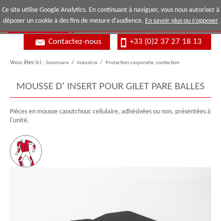
Ce site utilise Google Analytics. En continuant à naviguer, vous nous autorisez à
déposer un cookie à des fins de mesure d'audience.
En savoir plus ou s'opposer
Contactez-nous
+33 (0)2 37 27 18 13
Vous êtes ici :
Sommaire
/
Industrie
/
Protection corporelle, confection
MOUSSE D' INSERT POUR GILET PARE BALLES
Pièces en mousse caoutchouc cellulaire, adhésivées ou non, présentées à
l'unité.