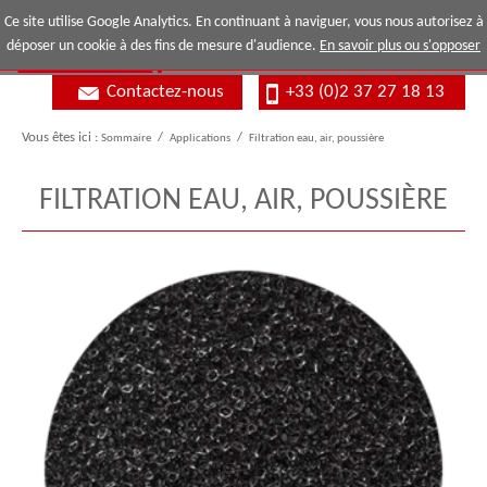
Ce site utilise Google Analytics. En continuant à naviguer, vous nous autorisez à
déposer un cookie à des fins de mesure d'audience.
En savoir plus ou s'opposer
Contactez-nous
+33 (0)2 37 27 18 13
Vous êtes ici :
Sommaire
/
Applications
/
Filtration eau, air, poussière
FILTRATION EAU, AIR, POUSSIÈRE