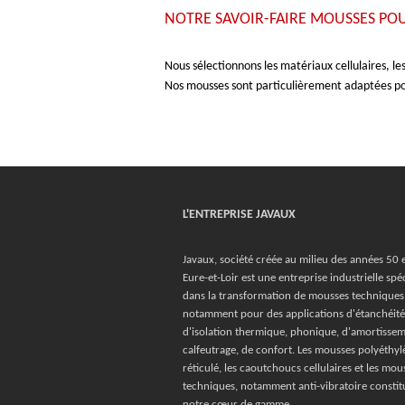
NOTRE SAVOIR-FAIRE
MOUSSES POU
Nous sélectionnons les matériaux cellulaires, l
Nos mousses sont particulièrement adaptées pour
L'ENTREPRISE JAVAUX
Javaux, société créée au milieu des années 50 
Eure-et-Loir est une entreprise industrielle spéc
dans la transformation de mousses techniques
notamment pour des applications d'étanchéité
d'isolation thermique, phonique, d'amortissem
calfeutrage, de confort. Les mousses polyéthyl
réticulé, les caoutchoucs cellulaires et les mo
techniques, notamment anti-vibratoire constit
notre cœur de gamme.