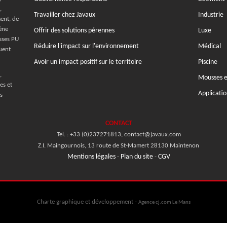
,
Travailler chez Javaux
Industrie
ent, de
ène
Offrir des solutions pérennes
Luxe
usses PU
Réduire l'impact sur l'environnement
Médical
uent
Avoir un impact positif sur le territoire
Piscine
,
Mousses e
es et
Applicatio
s
CONTACT
Tel. : +33 (0)237271813, contact@javaux.com
Z.I. Maingournois, 13 route de St-Mamert 28130 Maintenon
Mentions légales
Plan du site
CGV
-
-
Charte graphique et développement -
Agence cj.com Le Mans