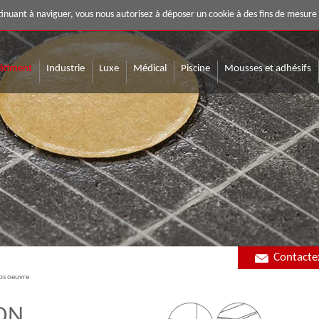
 techniques et systèmes adhésifs
ontinuant à naviguer, vous nous autorisez à déposer un cookie à des fins de mesur
âtiment
Industrie
Luxe
Médical
Piscine
Mousses et adhésifs
Contacte
os oeuvre
ION