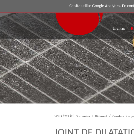
Mousses
Ce site utilise Google Analytics. En c
Javaux
B
Vous êtes ici :
Sommaire
/
Bâtiment
/
Construction gr
JOINT DE DILATAT