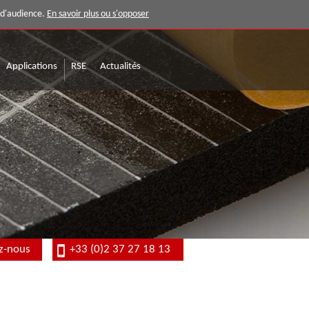
e d'audience.
En savoir plus ou s'opposer
Applications
RSE
Actualités
z-nous
+33 (0)2 37 27 18 13