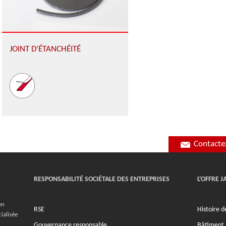
JOINT D'ÉTANCHÉITÉ
Contacte
RESPONSABILITÉ SOCIÉTALE DES ENTREPRISES
L'OFFRE 
en
RSE
Histoire 
ialisée
Gouvernance responsable
Bâtiment
,