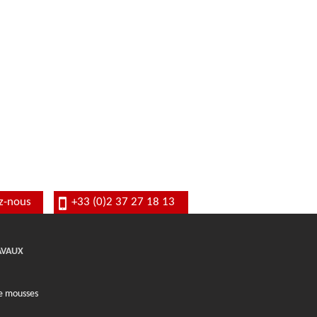
z-nous
+33 (0)2 37 27 18 13
JAVAUX
de mousses