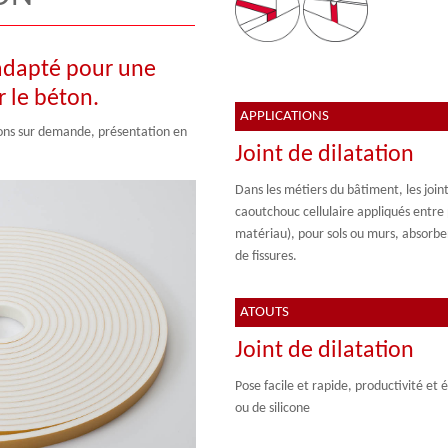
 adapté pour une
r le béton.
APPLICATIONS
ons sur demande, présentation en
Joint de dilatation
Dans les métiers du bâtiment, les join
caoutchouc cellulaire appliqués entre
matériau), pour sols ou murs, absorbe
de fissures.
ATOUTS
Joint de dilatation
Pose facile et rapide, productivité et 
ou de silicone