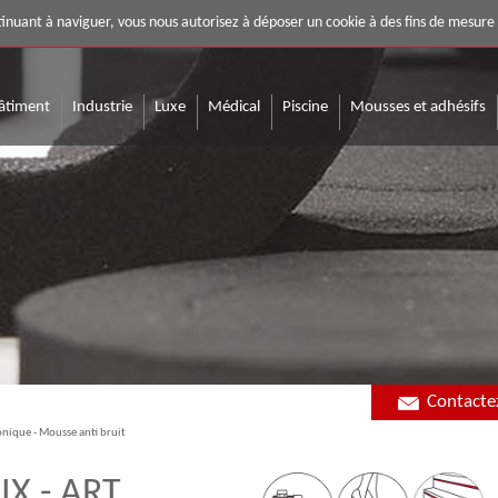
 techniques et systèmes adhésifs
ontinuant à naviguer, vous nous autorisez à déposer un cookie à des fins de mesur
âtiment
Industrie
Luxe
Médical
Piscine
Mousses et adhésifs
Contacte
onique - Mousse anti bruit
X - ART