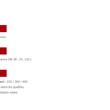
ance.
ance (SR 28 , 55, 110 ).
es) :
220 / 300 / 400
selon les qualités.
lulaire mixte