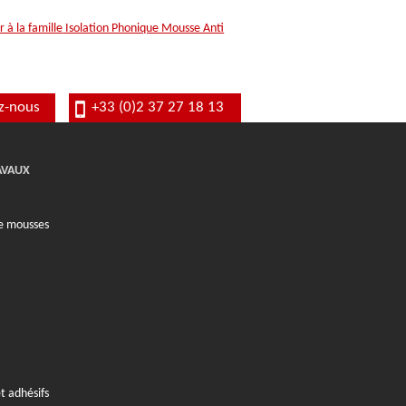
 à la famille
Isolation Phonique Mousse Anti
z-nous
+33 (0)2 37 27 18 13
JAVAUX
de mousses
t adhésifs