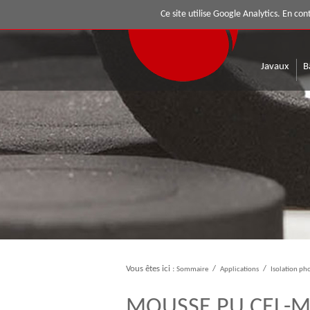
Mousses
Ce site utilise Google Analytics. En c
Javaux
B
Vous êtes ici :
Sommaire
/
Applications
/
Isolation ph
MOUSSE PU CEL-MI