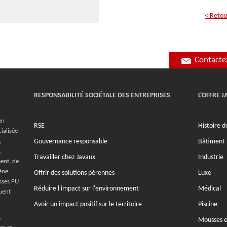
< Retour
Contacte
RESPONSABILITÉ SOCIÉTALE DES ENTREPRISES
L'OFFRE 
en
RSE
Histoire 
ialisée
Gouvernance responsable
Bâtiment
,
,
Travailler chez Javaux
Industrie
ent, de
ène
Offrir des solutions pérennes
Luxe
usses PU
Réduire l'impact sur l'environnement
Médical
uent
Avoir un impact positif sur le territoire
Piscine
,
Mousses e