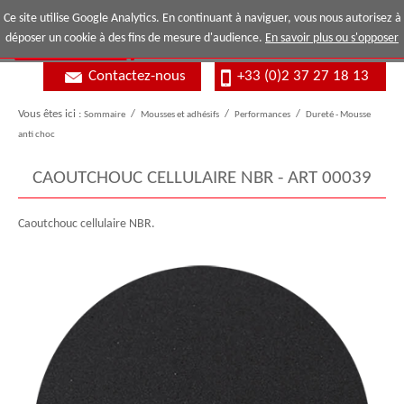
Ce site utilise Google Analytics. En continuant à naviguer, vous nous autorisez à
déposer un cookie à des fins de mesure d'audience.
En savoir plus ou s'opposer
Contactez-nous
+33 (0)2 37 27 18 13
Vous êtes ici :
Sommaire
/
Mousses et adhésifs
/
Performances
/
Dureté - Mousse
anti choc
CAOUTCHOUC CELLULAIRE NBR - ART 00039
Caoutchouc cellulaire NBR.