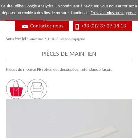
Ce site utilise Google Analytics. En continuant à naviguer, vous nous autorisez à
déposer un cookie à des fins de mesure d'audience.
En savoir plus ou s'opposer
Contactez-nous
+33 (0)2 37 27 18 13
Vous êtes ici :
Sommaire
/
Luxe
/
Sellerie, bagagerie
PIÈCES DE MAINTIEN
Pièces de mousse PE réticulée, découpées, refendues à façon.