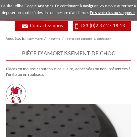
Ce site utilise Google Analytics. En continuant à naviguer, vous nous autorisez à
déposer un cookie à des fins de mesure d'audience.
En savoir plus ou s'opposer
Contactez-nous
+33 (0)2 37 27 18 13
Vous êtes ici :
Sommaire
/
Industrie
/
Protection corporelle, confection
PIÈCE D'AMORTISSEMENT DE CHOC
Pièces en mousse caoutchouc cellulaire, adhésivées ou non, présentées à
l'unité ou en rouleaux.